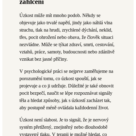
zahlcení
Úzkost může mít mnoho podob. Někdy se
objevuje jako trvalé napětí, jindy jako náhlá vlna
strachu, tlak na hrudi, zrychlené dýchání, neklid,
třes, pocit ohrožení nebo obava, že člověk situaci
nezvládne. Může se týkat zdraví, smrti, cestování,
vztahů, práce, samoty, budoucnosti nebo zdánlivě
vznikat bez jasné příčiny.
V psychologické práci se nejprve zaměřujeme na
porozumění tomu, co úzkost spouští, jak se
projevuje a co ji udržuje. Důležité je také obnovit
pocit bezpečí, naučit se lépe rozpoznávat signály
těla a hledat způsoby, jak s úzkostí zacházet tak,
aby postupně méně ovládala každodenní život.
Úzkost není slabost. Je to signál, že je nervový
systém přetížený, znejistěný nebo dlouhodobě
vystavený tlaku. V terapii je možné hledat, co