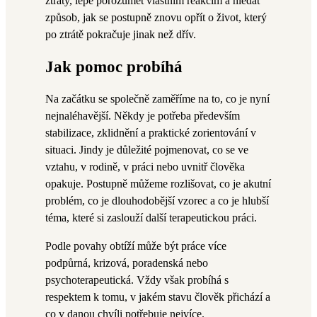
ztráty, lépe porozumět vlastním reakcím a hledat
způsob, jak se postupně znovu opřít o život, který
po ztrátě pokračuje jinak než dřív.
Jak pomoc probíhá
Na začátku se společně zaměříme na to, co je nyní
nejnaléhavější. Někdy je potřeba především
stabilizace, zklidnění a praktické zorientování v
situaci. Jindy je důležité pojmenovat, co se ve
vztahu, v rodině, v práci nebo uvnitř člověka
opakuje. Postupně můžeme rozlišovat, co je akutní
problém, co je dlouhodobější vzorec a co je hlubší
téma, které si zaslouží další terapeutickou práci.
Podle povahy obtíží může být práce více
podpůrná, krizová, poradenská nebo
psychoterapeutická. Vždy však probíhá s
respektem k tomu, v jakém stavu člověk přichází a
co v danou chvíli potřebuje nejvíce.