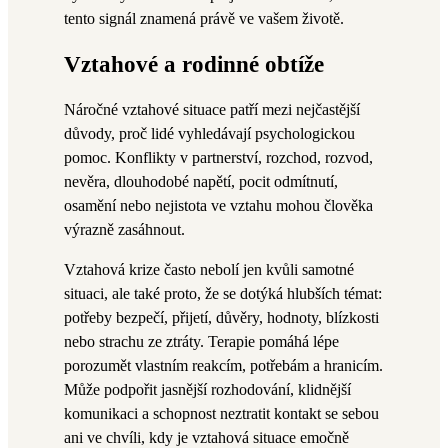
tento signál znamená právě ve vašem životě.
Vztahové a rodinné obtíže
Náročné vztahové situace patří mezi nejčastější
důvody, proč lidé vyhledávají psychologickou
pomoc. Konflikty v partnerství, rozchod, rozvod,
nevěra, dlouhodobé napětí, pocit odmítnutí,
osamění nebo nejistota ve vztahu mohou člověka
výrazně zasáhnout.
Vztahová krize často nebolí jen kvůli samotné
situaci, ale také proto, že se dotýká hlubších témat:
potřeby bezpečí, přijetí, důvěry, hodnoty, blízkosti
nebo strachu ze ztráty. Terapie pomáhá lépe
porozumět vlastním reakcím, potřebám a hranicím.
Může podpořit jasnější rozhodování, klidnější
komunikaci a schopnost neztratit kontakt se sebou
ani ve chvíli, kdy je vztahová situace emočně